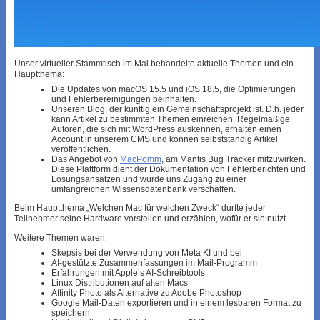
Unser virtueller Stammtisch im Mai behandelte aktuelle Themen und ein
Hauptthema:
Die Updates von macOS 15.5 und iOS 18.5, die Optimierungen
und Fehlerbereinigungen beinhalten.
Unseren Blog, der künftig ein Gemeinschaftsprojekt ist. D.h. jeder
kann Artikel zu bestimmten Themen einreichen. Regelmäßige
Autoren, die sich mit WordPress auskennen, erhalten einen
Account in unserem CMS und können selbstständig Artikel
veröffentlichen.
Das Angebot von
MacPomm
, am Mantis Bug Tracker mitzuwirken.
Diese Plattform dient der Dokumentation von Fehlerberichten und
Lösungsansätzen und würde uns Zugang zu einer
umfangreichen Wissensdatenbank verschaffen.
Beim Hauptthema „Welchen Mac für welchen Zweck“ durfte jeder
Teilnehmer seine Hardware vorstellen und erzählen, wofür er sie nutzt.
Weitere Themen waren:
Skepsis bei der Verwendung von Meta KI und bei
AI-gestützte Zusammenfassungen im Mail-Programm
Erfahrungen mit Apple’s AI-Schreibtools
Linux Distributionen auf alten Macs
Affinity Photo als Alternative zu Adobe Photoshop
Google Mail-Daten exportieren und in einem lesbaren Format zu
speichern