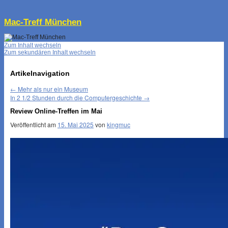
↓
Mac-Treff München
Zum Inhalt wechseln
Zum sekundären Inhalt wechseln
Artikelnavigation
←
Mehr als nur ein Museum
In 2 1/2 Stunden durch die Computergeschichte
→
Review Online-Treffen im Mai
Veröffentlicht am
15. Mai 2025
von
kingmuc