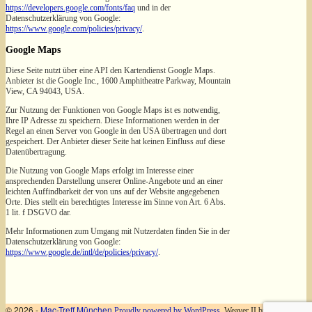
https://developers.google.com/fonts/faq
und in der
Datenschutzerklärung von Google:
https://www.google.com/policies/privacy/
.
Google Maps
Diese Seite nutzt über eine API den Kartendienst Google Maps.
Anbieter ist die Google Inc., 1600 Amphitheatre Parkway, Mountain
View, CA 94043, USA.
Zur Nutzung der Funktionen von Google Maps ist es notwendig,
Ihre IP Adresse zu speichern. Diese Informationen werden in der
Regel an einen Server von Google in den USA übertragen und dort
gespeichert. Der Anbieter dieser Seite hat keinen Einfluss auf diese
Datenübertragung.
Die Nutzung von Google Maps erfolgt im Interesse einer
ansprechenden Darstellung unserer Online-Angebote und an einer
leichten Auffindbarkeit der von uns auf der Website angegebenen
Orte. Dies stellt ein berechtigtes Interesse im Sinne von Art. 6 Abs.
1 lit. f DSGVO dar.
Mehr Informationen zum Umgang mit Nutzerdaten finden Sie in der
Datenschutzerklärung von Google:
https://www.google.de/intl/de/policies/privacy/
.
© 2026 -
Mac-Treff München
Proudly powered by WordPress
Weaver II by
WP