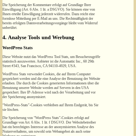
Die Speicherung der Kommentare erfolgt auf Grundlage Ihrer
Einwilligung (Art. 6 Abs. 1 lit. a DSGVO). Sie können eine von
Ihnen erteilte Einwilligung jederzeit widerrufen. Dazu reicht eine
formlose Mitteilung per E-Mail an uns. Die Rechtmäßigkeit der
bereits erfolgten Datenverarbeitungsvorgänge bleibt vom Widerruf
unberührt.
4. Analyse Tools und Werbung
WordPress Stats
Diese Website nutzt das WordPress Tool Stats, um Besucherzugriffe
statistisch auszuwerten. Anbieter ist die Automattic Inc., 60 29th
Street #343, San Francisco, CA 94110-4929, USA.
WordPress Stats verwendet Cookies, die auf Ihrem Computer
gespeichert werden und die eine Analyse der Benutzung der Website
erlauben. Die durch die Cookies generierten Informationen über die
Benutzung unserer Website werden auf Servern in den USA
gespeichert. Ihre IP-Adresse wird nach der Verarbeitung und vor
der Speicherung anonymisiert.
“WordPress-Stats”-Cookies verbleiben auf Ihrem Endgerät, bis Sie
sie löschen.
Die Speicherung von “WordPress Stats”-Cookies erfolgt auf
Grundlage von Art. 6 Abs. 1 lit. f DSGVO. Der Websitebetreiber
hat ein berechtigtes Interesse an der anonymisierten Analyse des
Nutzerverhaltens, um sowohl sein Webangebot als auch seine