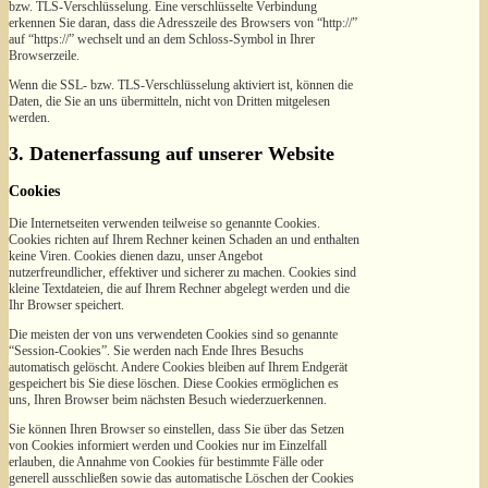
bzw. TLS-Verschlüsselung. Eine verschlüsselte Verbindung
erkennen Sie daran, dass die Adresszeile des Browsers von “http://”
auf “https://” wechselt und an dem Schloss-Symbol in Ihrer
Browserzeile.
Wenn die SSL- bzw. TLS-Verschlüsselung aktiviert ist, können die
Daten, die Sie an uns übermitteln, nicht von Dritten mitgelesen
werden.
3. Datenerfassung auf unserer Website
Cookies
Die Internetseiten verwenden teilweise so genannte Cookies.
Cookies richten auf Ihrem Rechner keinen Schaden an und enthalten
keine Viren. Cookies dienen dazu, unser Angebot
nutzerfreundlicher, effektiver und sicherer zu machen. Cookies sind
kleine Textdateien, die auf Ihrem Rechner abgelegt werden und die
Ihr Browser speichert.
Die meisten der von uns verwendeten Cookies sind so genannte
“Session-Cookies”. Sie werden nach Ende Ihres Besuchs
automatisch gelöscht. Andere Cookies bleiben auf Ihrem Endgerät
gespeichert bis Sie diese löschen. Diese Cookies ermöglichen es
uns, Ihren Browser beim nächsten Besuch wiederzuerkennen.
Sie können Ihren Browser so einstellen, dass Sie über das Setzen
von Cookies informiert werden und Cookies nur im Einzelfall
erlauben, die Annahme von Cookies für bestimmte Fälle oder
generell ausschließen sowie das automatische Löschen der Cookies