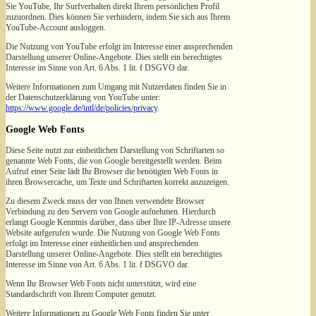
Sie YouTube, Ihr Surfverhalten direkt Ihrem persönlichen Profil
zuzuordnen. Dies können Sie verhindern, indem Sie sich aus Ihrem
YouTube-Account ausloggen.
Die Nutzung von YouTube erfolgt im Interesse einer ansprechenden
Darstellung unserer Online-Angebote. Dies stellt ein berechtigtes
Interesse im Sinne von Art. 6 Abs. 1 lit. f DSGVO dar.
Weitere Informationen zum Umgang mit Nutzerdaten finden Sie in
der Datenschutzerklärung von YouTube unter:
https://www.google.de/intl/de/policies/privacy
.
Google Web Fonts
Diese Seite nutzt zur einheitlichen Darstellung von Schriftarten so
genannte Web Fonts, die von Google bereitgestellt werden. Beim
Aufruf einer Seite lädt Ihr Browser die benötigten Web Fonts in
ihren Browsercache, um Texte und Schriftarten korrekt anzuzeigen.
Zu diesem Zweck muss der von Ihnen verwendete Browser
Verbindung zu den Servern von Google aufnehmen. Hierdurch
erlangt Google Kenntnis darüber, dass über Ihre IP-Adresse unsere
Website aufgerufen wurde. Die Nutzung von Google Web Fonts
erfolgt im Interesse einer einheitlichen und ansprechenden
Darstellung unserer Online-Angebote. Dies stellt ein berechtigtes
Interesse im Sinne von Art. 6 Abs. 1 lit. f DSGVO dar.
Wenn Ihr Browser Web Fonts nicht unterstützt, wird eine
Standardschrift von Ihrem Computer genutzt.
Weitere Informationen zu Google Web Fonts finden Sie unter