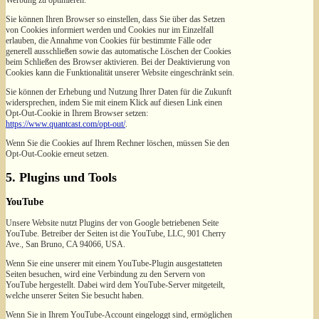
Werbung zu optimieren.
Sie können Ihren Browser so einstellen, dass Sie über das Setzen
von Cookies informiert werden und Cookies nur im Einzelfall
erlauben, die Annahme von Cookies für bestimmte Fälle oder
generell ausschließen sowie das automatische Löschen der Cookies
beim Schließen des Browser aktivieren. Bei der Deaktivierung von
Cookies kann die Funktionalität unserer Website eingeschränkt sein.
Sie können der Erhebung und Nutzung Ihrer Daten für die Zukunft
widersprechen, indem Sie mit einem Klick auf diesen Link einen
Opt-Out-Cookie in Ihrem Browser setzen:
https://www.quantcast.com/opt-out/
.
Wenn Sie die Cookies auf Ihrem Rechner löschen, müssen Sie den
Opt-Out-Cookie erneut setzen.
5. Plugins und Tools
YouTube
Unsere Website nutzt Plugins der von Google betriebenen Seite
YouTube. Betreiber der Seiten ist die YouTube, LLC, 901 Cherry
Ave., San Bruno, CA 94066, USA.
Wenn Sie eine unserer mit einem YouTube-Plugin ausgestatteten
Seiten besuchen, wird eine Verbindung zu den Servern von
YouTube hergestellt. Dabei wird dem YouTube-Server mitgeteilt,
welche unserer Seiten Sie besucht haben.
Wenn Sie in Ihrem YouTube-Account eingeloggt sind, ermöglichen