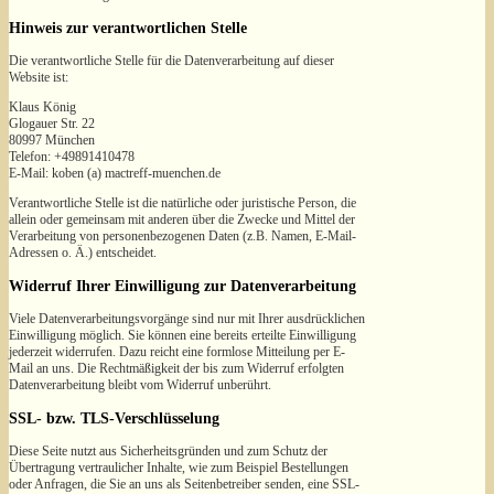
Hinweis zur verantwortlichen Stelle
Die verantwortliche Stelle für die Datenverarbeitung auf dieser
Website ist:
Klaus König
Glogauer Str. 22
80997 München
Telefon: +49891410478
E-Mail: koben (a) mactreff-muenchen.de
Verantwortliche Stelle ist die natürliche oder juristische Person, die
allein oder gemeinsam mit anderen über die Zwecke und Mittel der
Verarbeitung von personenbezogenen Daten (z.B. Namen, E-Mail-
Adressen o. Ä.) entscheidet.
Widerruf Ihrer Einwilligung zur Datenverarbeitung
Viele Datenverarbeitungsvorgänge sind nur mit Ihrer ausdrücklichen
Einwilligung möglich. Sie können eine bereits erteilte Einwilligung
jederzeit widerrufen. Dazu reicht eine formlose Mitteilung per E-
Mail an uns. Die Rechtmäßigkeit der bis zum Widerruf erfolgten
Datenverarbeitung bleibt vom Widerruf unberührt.
SSL- bzw. TLS-Verschlüsselung
Diese Seite nutzt aus Sicherheitsgründen und zum Schutz der
Übertragung vertraulicher Inhalte, wie zum Beispiel Bestellungen
oder Anfragen, die Sie an uns als Seitenbetreiber senden, eine SSL-