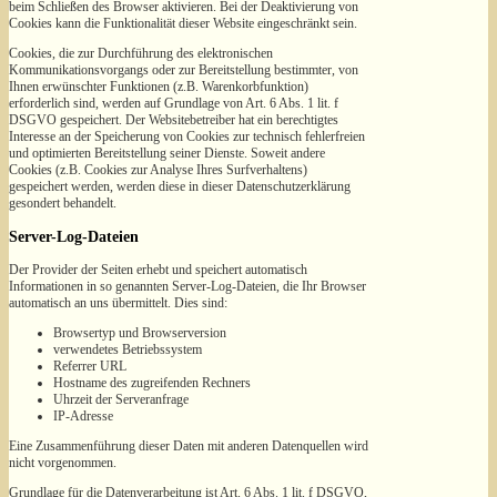
beim Schließen des Browser aktivieren. Bei der Deaktivierung von
Cookies kann die Funktionalität dieser Website eingeschränkt sein.
Cookies, die zur Durchführung des elektronischen
Kommunikationsvorgangs oder zur Bereitstellung bestimmter, von
Ihnen erwünschter Funktionen (z.B. Warenkorbfunktion)
erforderlich sind, werden auf Grundlage von Art. 6 Abs. 1 lit. f
DSGVO gespeichert. Der Websitebetreiber hat ein berechtigtes
Interesse an der Speicherung von Cookies zur technisch fehlerfreien
und optimierten Bereitstellung seiner Dienste. Soweit andere
Cookies (z.B. Cookies zur Analyse Ihres Surfverhaltens)
gespeichert werden, werden diese in dieser Datenschutzerklärung
gesondert behandelt.
Server-Log-Dateien
Der Provider der Seiten erhebt und speichert automatisch
Informationen in so genannten Server-Log-Dateien, die Ihr Browser
automatisch an uns übermittelt. Dies sind:
Browsertyp und Browserversion
verwendetes Betriebssystem
Referrer URL
Hostname des zugreifenden Rechners
Uhrzeit der Serveranfrage
IP-Adresse
Eine Zusammenführung dieser Daten mit anderen Datenquellen wird
nicht vorgenommen.
Grundlage für die Datenverarbeitung ist Art. 6 Abs. 1 lit. f DSGVO,