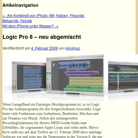
Artikelnavigation
←
Am Korkbrett von iPhoto: Wir, Katzen, Freunde,
Bekannte, Feinde
Mit dem iPhone unter Wasser?
→
Logic Pro 8 – neu abgemischt
Veröffentlicht am
4. Februar 2009
von
kingmuc
Wenn GarageBand ein Einsteiger-Musikprogramm ist, so ist Logic
Pro das Audioprogramm für den fortgeschrittenen Anwender. Logic
bietet viele Funktionen zum Aufnehmen, Bearbeiten, Mischen und
zur Notation von Musik. Neben den umfangreichen
Recordingfunktionen für diverse MIDI-Geräte findet man
Effektfilter, die sogenannten Apple Loops und vieles mehr.
Marco
Kern
stellt uns auf dem Treffen am 11. Februar 2009 diese mächtige
Software vor und zeigt uns die Neuerungen in der Version 8, die nur