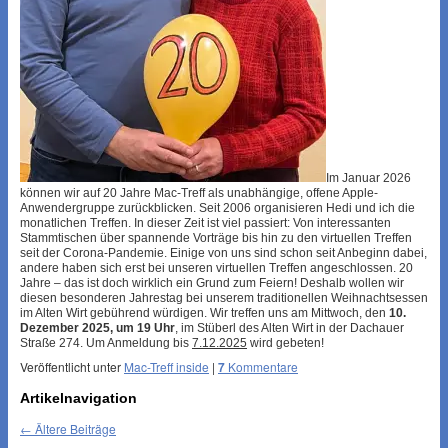
Im Januar 2026
können wir auf 20 Jahre Mac-Treff als unabhängige, offene Apple-
Anwendergruppe zurückblicken. Seit 2006 organisieren Hedi und ich die
monatlichen Treffen. In dieser Zeit ist viel passiert: Von interessanten
Stammtischen über spannende Vorträge bis hin zu den virtuellen Treffen
seit der Corona-Pandemie. Einige von uns sind schon seit Anbeginn dabei,
andere haben sich erst bei unseren virtuellen Treffen angeschlossen.
20
Jahre – das ist doch wirklich ein Grund zum Feiern! Deshalb wollen wir
diesen besonderen Jahrestag bei unserem traditionellen Weihnachtsessen
im Alten Wirt gebührend würdigen. Wir treffen uns am Mittwoch, den
10.
Dezember 2025, um 19 Uhr
, im Stüberl des Alten Wirt in der Dachauer
Straße 274. Um Anmeldung bis
7.12.2025
wird gebeten!
Veröffentlicht unter
Mac-Treff inside
|
7
Kommentare
Artikelnavigation
←
Ältere Beiträge