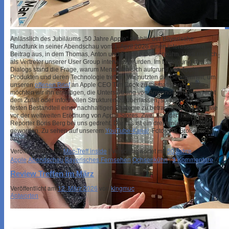
Anlässlich des Jubiläums „50 Jahre Apple“ strahlte der Bayerische
Rundfunk in seiner Abendschau vom 1. April 2026 einen interessanten
Beitrag aus, in dem Thomas, Anton und Simone Ochsenkühn, Hedi und ich
als Vertreter unserer User Group interviewt wurden. Im Mittelpunkt des
Dialogs stand die Frage, warum Menschen sich aufgrund von Apple-
Produkten und deren Technologie treffen. Wir nutzten die Gelegenheit, um
unseren
offenen Brief
an Apple CEO Tim Cook zu thematisieren. Darin
möchten wir ihn ermutigen, die Unterstützung von Anwendergruppen nicht
dem Zufall oder informellen Strukturen zu überlassen, sondern sie als
festen Bestandteil einer nachhaltigen Strategie zu betrachten – ähnlich wie
vor der weltweiten Eröffnung von Apple Stores. Zwei Stunden hat BR-
Reporter Boris Berg bei uns gedreht. Daraus ist ein dreiminütiger Beitrag
geworden. Zu sehen auf unserem
YouTube-Kanal
. Fotos zur Großansicht
anklicken.
Veröffentlicht unter
Mac-Treff inside
|
Verschlagwortet mit
50 Jahre
Apple
,
Abendschau
,
Bayerisches Fernsehen
,
Ochsenkühn
|
3
Kommentare
Review Treffen im März
Veröffentlicht am
12. März 2026
von
kingmuc
Antworten