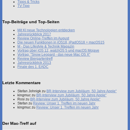
Tipps & Tricks
TV-Tipp
Top-Beiträge und Top-Seiten
Mit KI neue Technologien entdecken
Jahresrückblick 2017
Review Online-Treffen im August
Die neuen Funktionen in iOS18, iPadOS18 + macOS15
M - Das Lifestyle & Technik Magazin
Vortrag über iOS 12, watchOS 5 und macOS Mojave
Vortrag: "Snow Leopard - das neue Mac OS X"
Review Biergartentreff
Jahresrückblick 2013
Finale des 1. EADC
Letzte Kommentare
Stefan Johnigk
zu
BR-Interview zum Jubiläum „50 Jahre Apple“
kingmuc
zu
BR-Interview zum Jubiläum „50 Jahre Apple“
Rosi
zu
BR-Interview zum Jubiläum „50 Jahre Apple“
Stefan
zu
Review: Unser 1. Treffen im neuen Jahr
kingmuc
zu
Review: Unser 1. Treffen im neuen Jahr
Der Mac-Treff auf