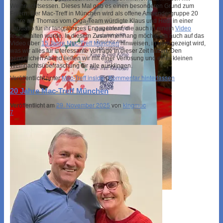
Weihnachtsessen. Dieses Mal gab es einen besonderen Grund zum
Feiern: Der Mac-Treff in München wird
als offene Anwendergruppe 20
Jahre alt!
Thomas vom Orga-Team würdigte Klaus und Hedi in einer
Laudatio für ihr langjähriges Engagement, die auch in einem
Video
festgehalten wurde.
In diesem Zusammenhang möchte ich auch auf das
Video über
15 Jahre Mac-Treff München
hinweisen, in dem gezeigt wird,
was wir alles für interessante Vorträge in dieser Zeit hatten.
Den
gemütlichen Abend ließen wir mit einer Verlosung und einer kleinen
Weihnachtsüberraschung für alle ausklingen.
Veröffentlicht unter
Mac-Treff inside
|
Kommentar hinterlassen
20 Jahre Mac-Treff München
Veröffentlicht am
29. November 2025
von
kingmuc
7