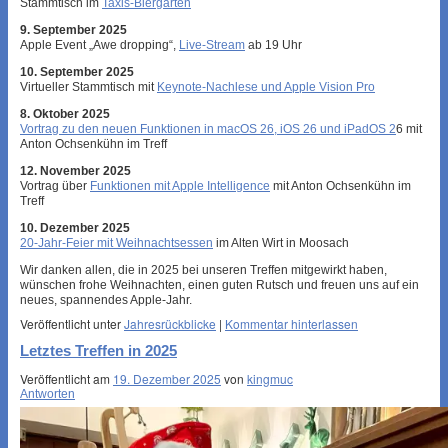
Stammtisch im
Taxis-Biergarten
9. September 2025
Apple Event „Awe dropping“,
Live-Stream
ab 19 Uhr
10. September 2025
Virtueller Stammtisch mit
Keynote-Nachlese und Apple Vision Pro
8. Oktober 2025
Vortrag zu den neuen Funktionen in macOS 26, iOS 26 und iPadOS 2
6 mit
Anton Ochsenkühn im Treff
12. November 2025
Vortrag über
Funktionen mit Apple Intelligence
mit Anton Ochsenkühn im
Treff
10. Dezember 2025
20-Jahr-Feier mit Weihnachtsessen
im Alten Wirt in Moosach
Wir danken allen, die in 2025 bei unseren Treffen mitgewirkt haben,
wünschen frohe Weihnachten, einen guten Rutsch und freuen uns auf ein
neues, spannendes Apple-Jahr.
Veröffentlicht unter
Jahresrückblicke
|
Kommentar hinterlassen
Letztes Treffen in 2025
Veröffentlicht am
19. Dezember 2025
von
kingmuc
Antworten