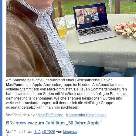
Am Sonntag besuchte uns während einer Geschäftsreise Ilja von
MacPomm
, der Apple-Anwendergruppe im Norden. Am Abend fand der
virtuelle Stammtisch von MacPomm statt. Bei lauen Sommertemperaturen
haben wir in unserem Garten mit MacBook und einer zünftigen Brotzeit an
dem Meeting teilgenommen. Welche Themen besprochen wurden und
welche Herausforderungen, mit denen sich die vielfältige Gruppe
auseinandersetzt, kann man
hier
nachlesen.
Veröffentlicht unter
Mac-Treff inside
|
Kommentar hinterlassen
BR-Interview zum Jubiläum „50 Jahre Apple“
Veröffentlicht am
1. April 2026
von
kingmuc
3