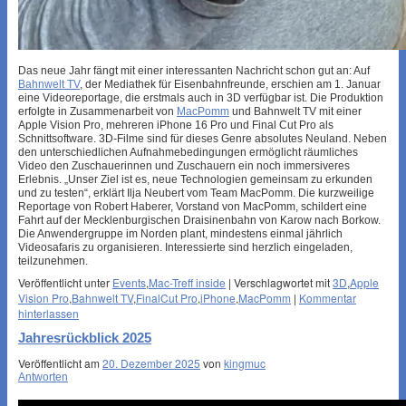
Das neue Jahr fängt mit einer interessanten Nachricht schon gut an: Auf
Bahnwelt TV
, der Mediathek für Eisenbahnfreunde, erschien am 1. Januar
eine Videoreportage, die erstmals auch in 3D verfügbar ist. Die Produktion
erfolgte in Zusammenarbeit von
MacPomm
und Bahnwelt TV mit einer
Apple Vision Pro, mehreren iPhone 16 Pro und Final Cut Pro als
Schnittsoftware. 3D-Filme sind für dieses Genre absolutes Neuland. Neben
den unterschiedlichen Aufnahmebedingungen ermöglicht räumliches
Video den Zuschauerinnen und Zuschauern ein noch immersiveres
Erlebnis. „Unser Ziel ist es, neue Technologien gemeinsam zu erkunden
und zu testen“, erklärt Ilja Neubert vom Team MacPomm. Die kurzweilige
Reportage von Robert Haberer, Vorstand von MacPomm, schildert eine
Fahrt auf der Mecklenburgischen Draisinenbahn von Karow nach Borkow.
Die Anwendergruppe im Norden plant, mindestens einmal jährlich
Videosafaris zu organisieren. Interessierte sind herzlich eingeladen,
teilzunehmen.
Veröffentlicht unter
Events
,
Mac-Treff inside
|
Verschlagwortet mit
3D
,
Apple
Vision Pro
,
Bahnwelt TV
,
FinalCut Pro
,
iPhone
,
MacPomm
|
Kommentar
hinterlassen
Jahresrückblick 2025
Veröffentlicht am
20. Dezember 2025
von
kingmuc
Antworten