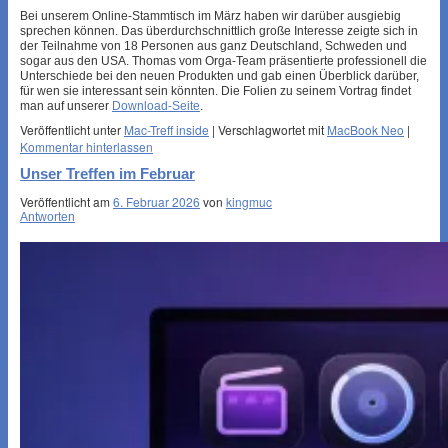
Bei unserem Online-Stammtisch im März haben wir darüber ausgiebig
sprechen können. Das überdurchschnittlich große Interesse zeigte sich in
der Teilnahme von 18 Personen aus ganz Deutschland, Schweden und
sogar aus den USA. Thomas vom Orga-Team präsentierte professionell die
Unterschiede bei den neuen Produkten und gab einen Überblick darüber,
für wen sie interessant sein könnten. Die Folien zu seinem Vortrag findet
man auf unserer
Download-Seite
.
Veröffentlicht unter
Mac-Treff inside
|
Verschlagwortet mit
MacBook Neo
|
Kommentar hinterlassen
Unser Treffen im Februar
Veröffentlicht am
6. Februar 2026
von
kingmuc
Antworten