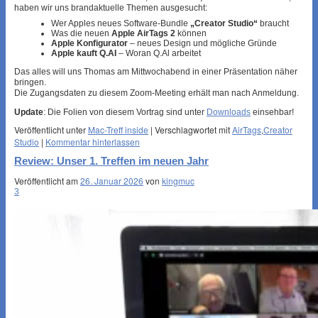
haben wir uns brandaktuelle Themen ausgesucht:
Wer Apples neues Software-Bundle
„Creator Studio“
braucht
Was die neuen
Apple AirTags 2
können
Apple Konfigurator
– neues Design und mögliche Gründe
Apple kauft Q.AI
– Woran Q.Al arbeitet
Das alles will uns Thomas am Mittwochabend in einer Präsentation näher
bringen.
Die Zugangsdaten zu diesem Zoom-Meeting erhält man nach Anmeldung.
Update
: Die Folien von diesem Vortrag sind unter
Downloads
einsehbar!
Veröffentlicht unter
Mac-Treff inside
|
Verschlagwortet mit
AirTags
,
Creator
Studio
|
Kommentar hinterlassen
Review: Unser 1. Treffen im neuen Jahr
Veröffentlicht am
26. Januar 2026
von
kingmuc
3