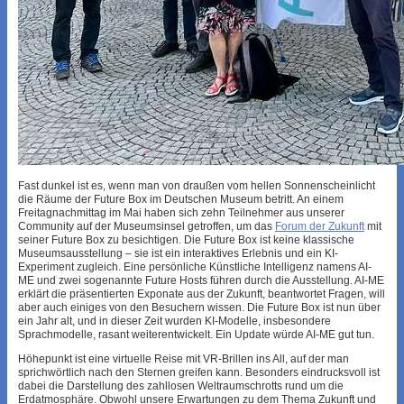
Fast dunkel ist es, wenn man von draußen vom hellen Sonnenscheinlicht
die Räume der Future Box im Deutschen Museum betritt. An einem
Freitagnachmittag im Mai haben sich zehn Teilnehmer aus unserer
Community auf der Museumsinsel getroffen, um das
Forum der Zukunft
mit
seiner Future Box zu besichtigen. Die Future Box ist keine klassische
Museumsausstellung – sie ist ein interaktives Erlebnis und ein KI-
Experiment zugleich. Eine persönliche Künstliche Intelligenz namens AI-
ME und zwei sogenannte Future Hosts führen durch die Ausstellung. AI-ME
erklärt die präsentierten Exponate aus der Zukunft, beantwortet Fragen, will
aber auch einiges von den Besuchern wissen. Die Future Box ist nun über
ein Jahr alt, und in dieser Zeit wurden KI-Modelle, insbesondere
Sprachmodelle, rasant weiterentwickelt. Ein Update würde AI-ME gut tun.
Höhepunkt ist eine virtuelle Reise mit VR-Brillen ins All, auf der man
sprichwörtlich nach den Sternen greifen kann. Besonders eindrucksvoll ist
dabei die Darstellung des zahllosen Weltraumschrotts rund um die
Erdatmosphäre. Obwohl unsere Erwartungen zu dem Thema Zukunft und