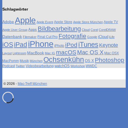
Schlagwörter
Apple
Adobe
Apple Store
Apple TV
Apple Event
Apple Store München
Bildbearbeitung
Apps
Apple User Group
Cloud
Corel
CorelDRAW
Fotografie
Datenbank
iCloud
Final Cut Pro
Filemaker
Google
iLife
iPhone
iTunes
iOS
iPad
iPod
Keynote
iPhoto
macOS
Mac OS X
MacBook
Mac OSX
Layout
Lightroom
Mac IG
Ochsenkühn
Photoshop
OS X
MacPomm
Musik
München
watchOS
Podcast
Videobearbeitung
WWDC
Twitter
Workshop
© 2026 -
Mac-Treff München
↑