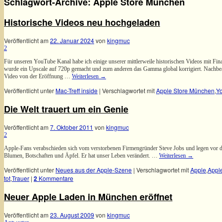
Schlagwort-Archive:
Apple Store München
Historische Videos neu hochgeladen
Veröffentlicht am
22. Januar 2024
von
kingmuc
2
Für unseren YouTube Kanal habe ich einige unserer mittlerweile historischen Videos mit Fin
wurde ein Upscale auf 720p gemacht und zum anderen das Gamma global korrigiert. Nachbea
Video von der Eröffnung …
Weiterlesen
→
Veröffentlicht unter
Mac-Treff inside
|
Verschlagwortet mit
Apple Store München
,
Y
Die Welt trauert um ein Genie
Veröffentlicht am
7. Oktober 2011
von
kingmuc
2
Apple-Fans verabschieden sich vom verstorbenen Firmengründer Steve Jobs und legen vor d
Blumen, Botschaften und Äpfel. Er hat unser Leben verändert. …
Weiterlesen
→
Veröffentlicht unter
Neues aus der Apple-Szene
|
Verschlagwortet mit
Apple
,
Appl
tot
,
Trauer
|
2
Kommentare
Neuer Apple Laden in München eröffnet
Veröffentlicht am
23. August 2009
von
kingmuc