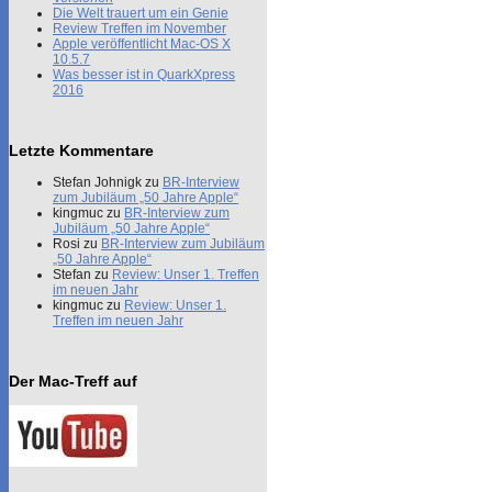
Die Welt trauert um ein Genie
Review Treffen im November
Apple veröffentlicht Mac-OS X
10.5.7
Was besser ist in QuarkXpress
2016
Letzte Kommentare
Stefan Johnigk
zu
BR-Interview
zum Jubiläum „50 Jahre Apple“
kingmuc
zu
BR-Interview zum
Jubiläum „50 Jahre Apple“
Rosi
zu
BR-Interview zum Jubiläum
„50 Jahre Apple“
Stefan
zu
Review: Unser 1. Treffen
im neuen Jahr
kingmuc
zu
Review: Unser 1.
Treffen im neuen Jahr
Der Mac-Treff auf