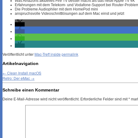
Was Amazons aktuelles Fire TV besser macht als das neue Apple TV 4K
Erfahrungen mit dem Telekom- und Vodafone-Support bei Router-Proble
Die Probleme Audiophiler mit dem HomePod mini
anspruchsvolle Videoschnittlösungen auf dem Mac einst und jetzt
Veröffentlicht unter
Mac-Treff inside
permalink
Artikelnavigation
←
Clean Install macOS
Retro: Der eMac
→
Schreibe einen Kommentar
Deine E-Mail-Adresse wird nicht veröffentlicht.
Erforderliche Felder sind mit
*
mark