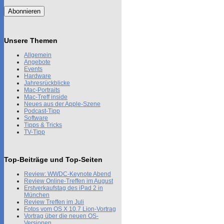
Adresse
Abonnieren
Unsere Themen
Allgemein
Angebote
Events
Hardware
Jahresrückblicke
Mac-Portraits
Mac-Treff inside
Neues aus der Apple-Szene
Podcast-Tipp
Software
Tipps & Tricks
TV-Tipp
Top-Beiträge und Top-Seiten
Review: WWDC-Keynote Abend
Review Online-Treffen im August
Erstverkaufstag des iPad 2 in
München
Review Treffen im Juli
Fotos vom OS X 10.7 Lion-Vortrag
Vortrag über die neuen OS-
Versionen