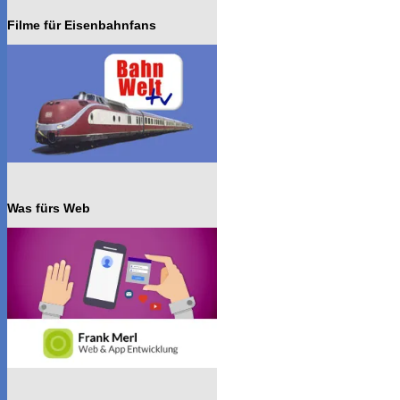
Filme für Eisenbahnfans
Was fürs Web