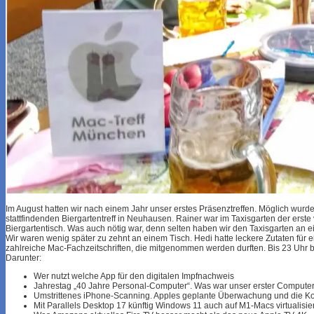
Im August hatten wir nach einem Jahr unser erstes Präsenztreffen. Möglich wurde
stattfindenden Biergartentreff in Neuhausen. Rainer war im Taxisgarten der erst
Biergartentisch. Was auch nötig war, denn selten haben wir den Taxisgarten an
Wir waren wenig später zu zehnt an einem Tisch. Hedi hatte leckere Zutaten für e
zahlreiche Mac-Fachzeitschriften, die mitgenommen werden durften. Bis 23 Uhr 
Darunter:
Wer nutzt welche App für den digitalen Impfnachweis
Jahrestag „40 Jahre Personal-Computer“. Was war unser erster Compute
Umstrittenes iPhone-Scanning. Apples geplante Überwachung und die 
Mit Parallels Desktop 17 künftig Windows 11 auch auf M1-Macs virtualisie