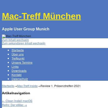
↓
Mac-Treff München
Apple User Group Munich
Zum Inhalt wechseln
Zum sekundären Inhalt wechseln
Startseite
Über uns
Treffpunkt
Unsere Termine
Links
Downloads
Kontakt
Datenschutz
Startseite
→
Mac-Treff inside
→
Review 1. Präsenztreffen 2021
Artikelnavigation
←
Clean Install macOS
Retro: Der eMac
→