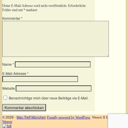
Deine E-Mail-Adresse wird nicht veröffentlicht.
Erforderliche
Felder sind mit
*
markiert
Kommentar
*
Name
*
E-Mail-Adresse
*
Website
Benachrichtige mich über neue Beiträge via E-Mail.
© 2026 -
Mac-Treff München
Proudly powered by WordPress
Weaver II by
WP
Weaver