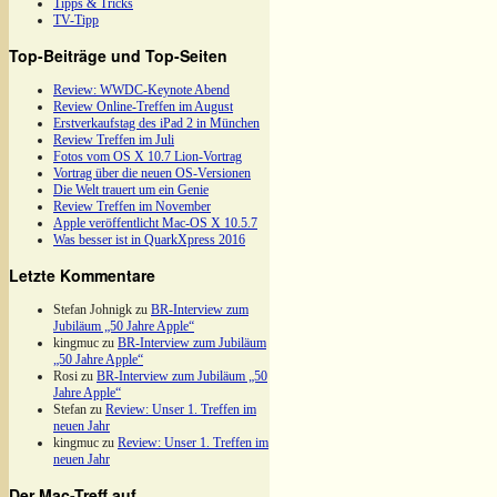
Tipps & Tricks
TV-Tipp
Top-Beiträge und Top-Seiten
Review: WWDC-Keynote Abend
Review Online-Treffen im August
Erstverkaufstag des iPad 2 in München
Review Treffen im Juli
Fotos vom OS X 10.7 Lion-Vortrag
Vortrag über die neuen OS-Versionen
Die Welt trauert um ein Genie
Review Treffen im November
Apple veröffentlicht Mac-OS X 10.5.7
Was besser ist in QuarkXpress 2016
Letzte Kommentare
Stefan Johnigk
zu
BR-Interview zum
Jubiläum „50 Jahre Apple“
kingmuc
zu
BR-Interview zum Jubiläum
„50 Jahre Apple“
Rosi
zu
BR-Interview zum Jubiläum „50
Jahre Apple“
Stefan
zu
Review: Unser 1. Treffen im
neuen Jahr
kingmuc
zu
Review: Unser 1. Treffen im
neuen Jahr
Der Mac-Treff auf