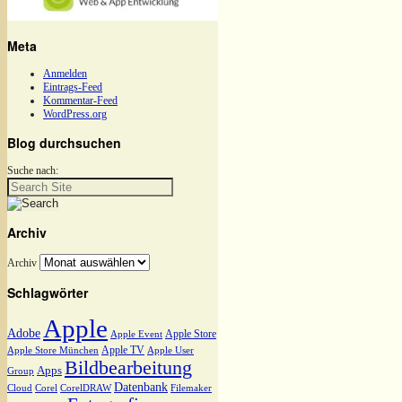
Meta
Anmelden
Eintrags-Feed
Kommentar-Feed
WordPress.org
Blog durchsuchen
Suche nach:
Archiv
Archiv
Schlagwörter
Apple
Adobe
Apple Store
Apple Event
Apple TV
Apple Store München
Apple User
Bildbearbeitung
Apps
Group
Datenbank
Cloud
Corel
CorelDRAW
Filemaker