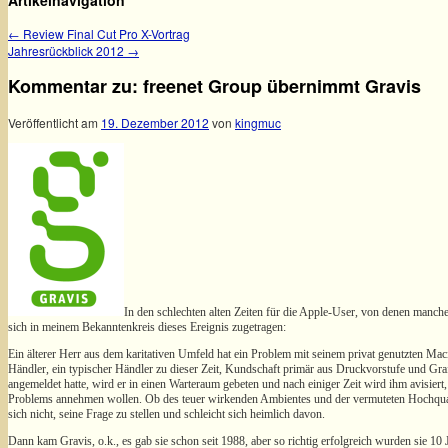
Artikelnavigation
←
Review Final Cut Pro X-Vortrag
Jahresrückblick 2012
→
Kommentar zu: freenet Group übernimmt Gravis
Veröffentlicht am
19. Dezember 2012
von
kingmuc
In den schlechten alten Zeiten für die Apple-User, von denen mancher
sich in meinem Bekanntenkreis dieses Ereignis zugetragen:
Ein älterer Herr aus dem karitativen Umfeld hat ein Problem mit seinem privat genutzten Ma
Händler, ein typischer Händler zu dieser Zeit, Kundschaft primär aus Druckvorstufe und Gr
angemeldet hatte, wird er in einen Warteraum gebeten und nach einiger Zeit wird ihm avisiert
Problems annehmen wollen. Ob des teuer wirkenden Ambientes und der vermuteten Hochquali
sich nicht, seine Frage zu stellen und schleicht sich heimlich davon.
Dann kam Gravis, o.k., es gab sie schon seit 1988, aber so richtig erfolgreich wurden sie 10 J