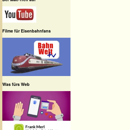
Filme für Eisenbahnfans
Was fürs Web