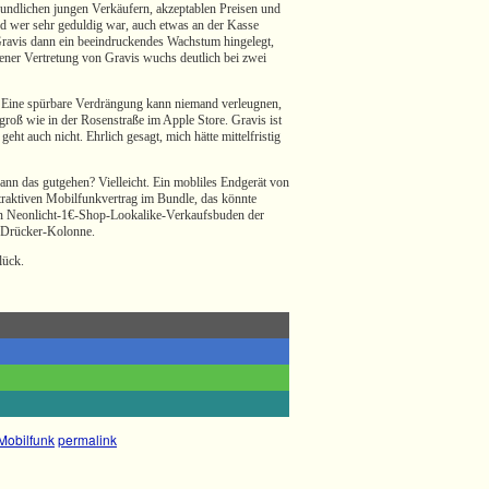
undlichen jungen Verkäufern, akzeptablen Preisen und
d wer sehr geduldig war, auch etwas an der Kasse
Gravis dann ein beeindruckendes Wachstum hingelegt,
hener Vertretung von Gravis wuchs deutlich bei zwei
. Eine spürbare Verdrängung kann niemand verleugnen,
o groß wie in der Rosenstraße im Apple Store. Gravis ist
t auch nicht. Ehrlich gesagt, mich hätte mittelfristig
Kann das gutgehen? Vielleicht. Ein mobliles Endgerät von
ttraktiven Mobilfunkvertrag im Bundle, das könnte
den Neonlicht-1€-Shop-Lookalike-Verkaufsbuden der
r Drücker-Kolonne.
lück.
Mobilfunk
permalink