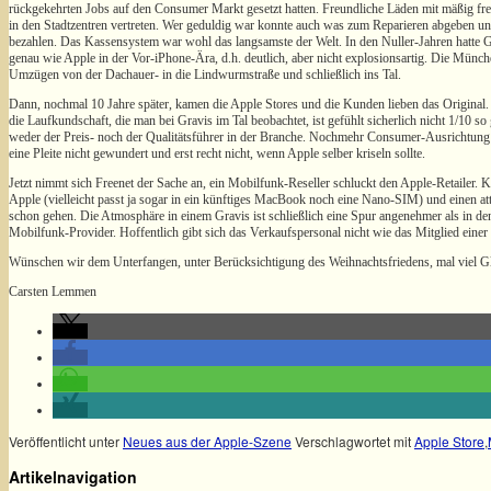
rückgekehrten Jobs auf den Consumer Markt gesetzt hatten. Freundliche Läden mit mäßig fre
in den Stadtzentren vertreten. Wer geduldig war konnte auch was zum Reparieren abgeben un
bezahlen. Das Kassensystem war wohl das langsamste der Welt. In den Nuller-Jahren hatte 
genau wie Apple in der Vor-iPhone-Ära, d.h. deutlich, aber nicht explosionsartig. Die Münc
Umzügen von der Dachauer- in die Lindwurmstraße und schließlich ins Tal.
Dann, nochmal 10 Jahre später, kamen die Apple Stores und die Kunden lieben das Original
die Laufkundschaft, die man bei Gravis im Tal beobachtet, ist gefühlt sicherlich nicht 1/10 s
weder der Preis- noch der Qualitätsführer in der Branche. Nochmehr Consumer-Ausrichtung geh
eine Pleite nicht gewundert und erst recht nicht, wenn Apple selber kriseln sollte.
Jetzt nimmt sich Freenet der Sache an, ein Mobilfunk-Reseller schluckt den Apple-Retailer. 
Apple (vielleicht passt ja sogar in ein künftiges MacBook noch eine Nano-SIM) und einen a
schon gehen. Die Atmosphäre in einem Gravis ist schließlich eine Spur angenehmer als in 
Mobilfunk-Provider. Hoffentlich gibt sich das Verkaufspersonal nicht wie das Mitglied eine
Wünschen wir dem Unterfangen, unter Berücksichtigung des Weihnachtsfriedens, mal viel G
Carsten Lemmen
Veröffentlicht unter
Neues aus der Apple-Szene
Verschlagwortet mit
Apple Store
,
Artikelnavigation