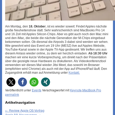
Am Montag, den
18. Oktober
, ist es wieder soweit: Findet Apples nächste
große Neuheitenshow statt. Sehr wahrscheinlich sind MacBooks Pro 14
und 16 Zoll mit Apples Silicon-Chips. Aber es gibt auch noch den Mac mini
und den iMac, die beide die nächste Generation der M-Chips eingebaut
bekommen sollen. Ob diesmal die Airpods 3 dabei sind werden wir sehen.
Wie gewohnt wird das Event um 19 Uhr (MESZ) live auf Apples Website,
YouTube-Kanal sowie in der Apple TV-App gestreamt. Wir treffen uns aus
diesem Anlass wieder online, zu dem wir herzlich einladen.
Ab 18:30
Uhr
machen wir eine kurze Vorbesprechung, um direkt nach der Präsentation
über die gezeigte neue Hardware zu diskutieren. Als Videokonferenztool
verwenden wir dieses Mal wieder Jitsi Meet, das sowohl im Browser
(empfohlen wird Chrome) als auch mit der App auf iPhone/iPad läuft. Den
Zugangslink erhält man auf Anmeldung unter
Kontakt.
Veröffentlicht unter
Events
Verschlagwortet mit
Keynote
,
MacBook Pro
permalink
Artikelnavigation
←
Review Apple OS-Vortrag
Apple M1 Neuerungen
→