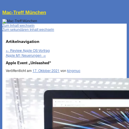
↓
Mac-Treff München
Zum Inhalt wechseln
Zum sekundären Inhalt wechseln
Artikelnavigation
←
Review Apple OS-Vortrag
Apple M1 Neuerungen
→
Apple Event „Unleashed“
Veröffentlicht am
17. Oktober 2021
von
kingmuc