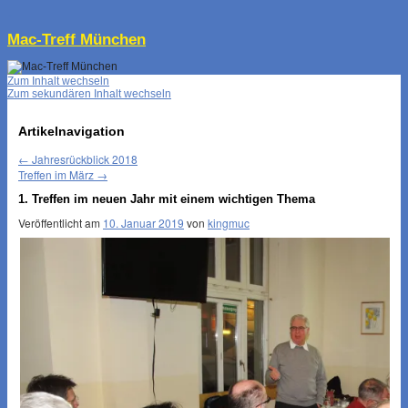
↓
Mac-Treff München
Zum Inhalt wechseln
Zum sekundären Inhalt wechseln
Artikelnavigation
←
Jahresrückblick 2018
Treffen im März
→
1. Treffen im neuen Jahr mit einem wichtigen Thema
Veröffentlicht am
10. Januar 2019
von
kingmuc