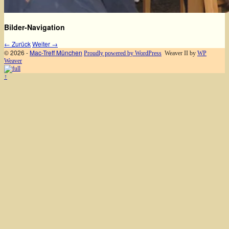
Bilder-Navigation
← Zurück
Weiter →
© 2026 -
Mac-Treff München
Proudly powered by WordPress
Weaver II by
WP
Weaver
↑