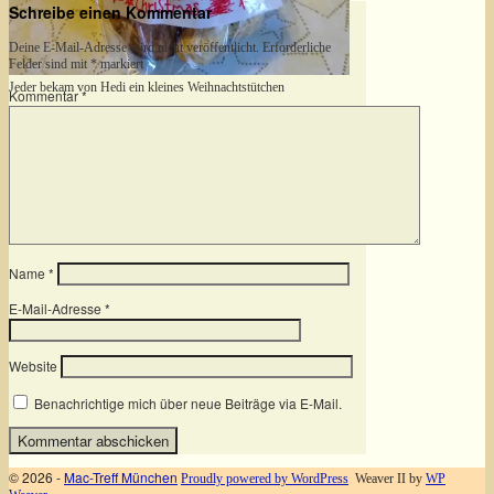
Schreibe einen Kommentar
Deine E-Mail-Adresse wird nicht veröffentlicht.
Erforderliche
Felder sind mit
*
markiert
Jeder bekam von Hedi ein kleines Weihnachtstütchen
Kommentar
*
Name
*
E-Mail-Adresse
*
Website
Benachrichtige mich über neue Beiträge via E-Mail.
© 2026 -
Mac-Treff München
Proudly powered by WordPress
Weaver II by
WP