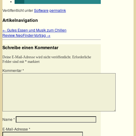
Veröffentlicht unter
Software
permalink
Artikelnavigation
←
Gutes Essen und Musik zum Chillen
Review NeoFinder-Vortrag
→
Schreibe einen Kommentar
Deine E-Mail-Adresse wird nicht veröffentlicht.
Erforderliche
Felder sind mit
*
markiert
Kommentar
*
Name
*
E-Mail-Adresse
*