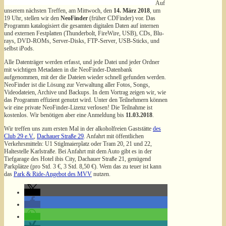
Auf
unserem nächsten Treffen,
am
Mittwoch, den
14. März 2018
, um
19 Uhr,
stellen wir den
NeoFinder
(früher CDFinder) vor. Das
Programm katalogisiert die gesamten digitalen Daten auf internen
und externen Festplatten (Thunderbolt, FireWire, USB), CDs, Blu-
rays, DVD-ROMs, Server-Disks, FTP-Server, USB-Sticks, und
selbst iPods.
Alle Datenträger werden erfasst, und jede Datei und jeder Ordner
mit wichtigen Metadaten in die NeoFinder-Datenbank
aufgenommen, mit der die Dateien wieder schnell gefunden werden.
NeoFinder ist die Lösung zur Verwaltung aller Fotos, Songs,
Videodateien, Archive und Backups.
In dem Vortrag zeigen wir, wie
das Programm effizient genutzt wird. Unter den Teilnehmern können
wir eine private NeoFinder-Lizenz verlosen! Die Teilnahme ist
kostenlos. Wir benötigen aber eine Anmeldung bis
11.03.2018
.
Wir treffen uns
zum
ersten Mal
in der alkoholfreien Gaststätte
des
Club 29 e.V.
,
Dachauer Straße 29
. Anfahrt mit
öffentlichen
Verkehrsmitteln
: U1 Stiglmaierplatz oder Tram 20, 21 und 22,
Haltestelle Karlstraße. Bei Anfahrt mit dem Auto gibt es in der
Tiefgarage des Hotel ibis City, Dachauer Straße 21, genügend
Parkplätze (pro Std. 3 €, 3 Std. 8,50 €). Wem das zu teuer ist kann
das
Park & Ride-Angebot des MVV
nutzen.