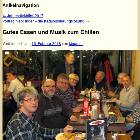
Artikelnavigation
←
Jahresrückblick 2017
Vortrag NeoFinder – die Katalogisierungslösung
→
Gutes Essen und Musik zum Chillen
Veröffentlicht am
15. Februar 2018
von
kingmuc