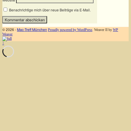
Benachrichtige mich über neue Beiträge via E-Mail.
© 2026 -
Mac-Treff München
Proudly powered by WordPress
Weaver II by
WP
Weaver
↑