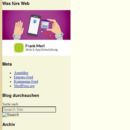
Was fürs Web
Meta
Anmelden
Eintrags-Feed
Kommentar-Feed
WordPress.org
Blog durchsuchen
Suche nach:
Archiv