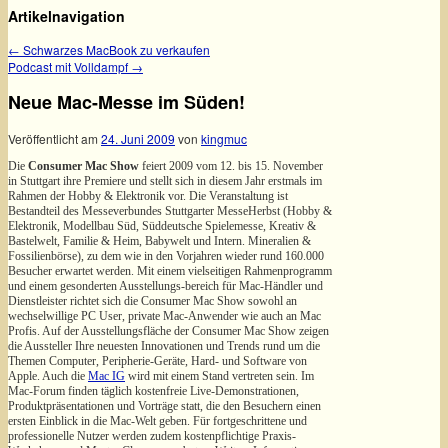
Artikelnavigation
←
Schwarzes MacBook zu verkaufen
Podcast mit Volldampf
→
Neue Mac-Messe im Süden!
Veröffentlicht am
24. Juni 2009
von
kingmuc
Die
Consumer Mac Show
feiert 2009 vom 12. bis 15. November
in Stuttgart ihre Premiere und stellt sich in diesem Jahr erstmals im
Rahmen der Hobby & Elektronik vor. Die Veranstaltung ist
Bestandteil des Messeverbundes Stuttgarter MesseHerbst (Hobby &
Elektronik, Modellbau Süd, Süddeutsche Spielemesse, Kreativ &
Bastelwelt, Familie & Heim, Babywelt und Intern. Mineralien &
Fossilienbörse), zu dem wie in den Vorjahren wieder rund 160.000
Besucher erwartet werden. Mit einem vielseitigen Rahmenprogramm
und einem gesonderten Ausstellungs-bereich für Mac-Händler und
Dienstleister richtet sich die Consumer Mac Show sowohl an
wechselwillige PC User, private Mac-Anwender wie auch an Mac
Profis. Auf der Ausstellungsfläche der Consumer Mac Show zeigen
die Aussteller Ihre neuesten Innovationen und Trends rund um die
Themen Computer, Peripherie-Geräte, Hard- und Software von
Apple. Auch die
Mac IG
wird mit einem Stand vertreten sein. Im
Mac-Forum finden täglich kostenfreie Live-Demonstrationen,
Produktpräsentationen und Vorträge statt, die den Besuchern einen
ersten Einblick in die Mac-Welt geben. Für fortgeschrittene und
professionelle Nutzer werden zudem kostenpflichtige Praxis-