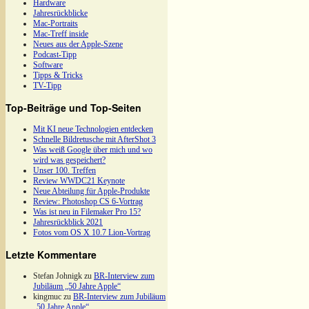
Hardware
Jahresrückblicke
Mac-Portraits
Mac-Treff inside
Neues aus der Apple-Szene
Podcast-Tipp
Software
Tipps & Tricks
TV-Tipp
Top-Beiträge und Top-Seiten
Mit KI neue Technologien entdecken
Schnelle Bildretusche mit AfterShot 3
Was weiß Google über mich und wo
wird was gespeichert?
Unser 100. Treffen
Review WWDC21 Keynote
Neue Abteilung für Apple-Produkte
Review: Photoshop CS 6-Vortrag
Was ist neu in Filemaker Pro 15?
Jahresrückblick 2021
Fotos vom OS X 10.7 Lion-Vortrag
Letzte Kommentare
Stefan Johnigk
zu
BR-Interview zum
Jubiläum „50 Jahre Apple“
kingmuc
zu
BR-Interview zum Jubiläum
„50 Jahre Apple“