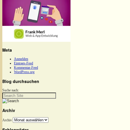
Meta
Anmelden
Eintrags-Feed
Kommentar-Feed
WordPress.org
Blog durchsuchen
Suche nach:
Archiv
Archiv
Schlagwörter