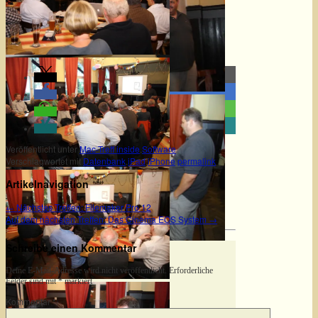
Veröffentlicht unter
Mac-Treff inside
,
Software
Verschlagwortet mit
Datenbank
,
iPad
,
iPhone
permalink
Artikelnavigation
←
Nächstes Treffen: Filemaker Pro 12
Auf dem nächsten Treffen: Das Cinema EOS System
→
Schreibe einen Kommentar
Deine E-Mail-Adresse wird nicht veröffentlicht.
Erforderliche
Felder sind mit
*
markiert
Kommentar
*