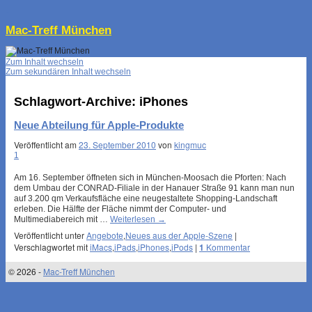
↓
Mac-Treff München
Zum Inhalt wechseln
Zum sekundären Inhalt wechseln
Schlagwort-Archive:
iPhones
Neue Abteilung für Apple-Produkte
Veröffentlicht am
23. September 2010
von
kingmuc
1
Am 16. September öffneten sich in München-Moosach die Pforten: Nach
dem Umbau der CONRAD-Filiale in der Hanauer Straße 91 kann man nun
auf 3.200 qm Verkaufsfläche eine neugestaltete Shopping-Landschaft
erleben. Die Hälfte der Fläche nimmt der Computer- und
Multimediabereich mit …
Weiterlesen
→
Veröffentlicht unter
Angebote
,
Neues aus der Apple-Szene
|
Verschlagwortet mit
iMacs
,
iPads
,
iPhones
,
iPods
|
1
Kommentar
© 2026 -
Mac-Treff München
↑