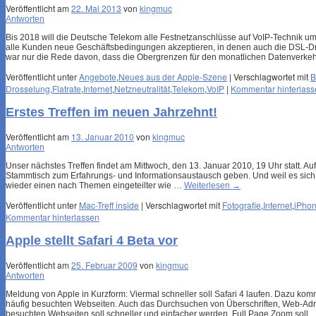
Veröffentlicht am
22. Mai 2013
von
kingmuc
Antworten
Bis 2018 will die Deutsche Telekom alle Festnetzanschlüsse auf VoIP-Technik u
alle Kunden neue Geschäftsbedingungen akzeptieren, in denen auch die DSL-Dro
war nur die Rede davon, dass die Obergrenzen für den monatlichen Datenverk
Veröffentlicht unter
Angebote
,
Neues aus der Apple-Szene
|
Verschlagwortet mit
B
Drosselung
,
Flatrate
,
Internet
,
Netzneutralität
,
Telekom
,
VoIP
|
Kommentar hinterlass
Erstes Treffen im neuen Jahrzehnt!
Veröffentlicht am
13. Januar 2010
von
kingmuc
Antworten
Unser nächstes Treffen findet am Mittwoch, den 13. Januar 2010, 19 Uhr statt. Au
Stammtisch zum Erfahrungs- und Informationsaustausch geben. Und weil es sich 
wieder einen nach Themen eingeteilter wie …
Weiterlesen
→
Veröffentlicht unter
Mac-Treff inside
|
Verschlagwortet mit
Fotografie
,
Internet
,
iPho
Kommentar hinterlassen
Apple stellt Safari 4 Beta vor
Veröffentlicht am
25. Februar 2009
von
kingmuc
Antworten
Meldung von Apple in Kurzform: Viermal schneller soll Safari 4 laufen. Dazu kom
häufig besuchten Webseiten. Auch das Durchsuchen von Überschriften, Web-Adr
besuchten Webseiten soll schneller und einfacher werden. Full Page Zoom soll