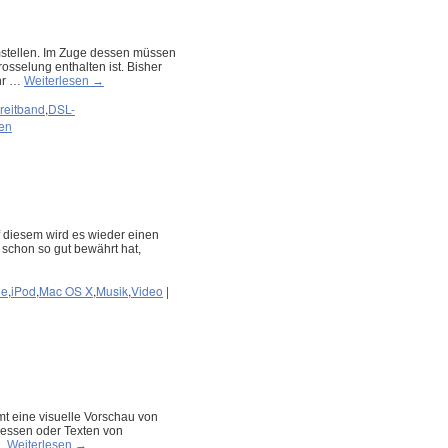
mstellen. Im Zuge dessen müssen
sselung enthalten ist. Bisher
ehr …
Weiterlesen
→
reitband
,
DSL-
en
f diesem wird es wieder einen
schon so gut bewährt hat,
ne
,
iPod
,
Mac OS X
,
Musik
,
Video
|
mt eine visuelle Vorschau von
essen oder Texten von
 …
Weiterlesen
→