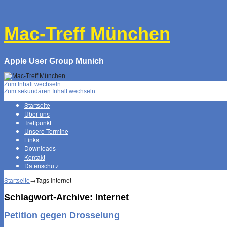
↓
Mac-Treff München
Apple User Group Munich
Zum Inhalt wechseln
Zum sekundären Inhalt wechseln
Startseite
Über uns
Treffpunkt
Unsere Termine
Links
Downloads
Kontakt
Datenschutz
Startseite
→Tags
Internet
Schlagwort-Archive:
Internet
Petition gegen Drosselung