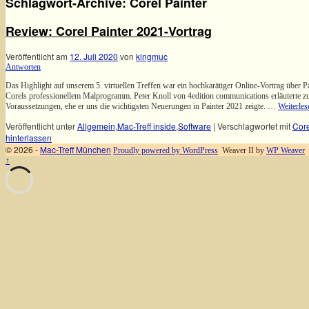
Schlagwort-Archive:
Corel Painter
Review: Corel Painter 2021-Vortrag
Veröffentlicht am
12. Juli 2020
von
kingmuc
Antworten
Das Highlight auf unserem 5. virtuellen Treffen war ein hochkarätiger Online-Vortrag über P
Corels professionellem Malprogramm. Peter Knoll von 4edition communications erläuterte z
Voraussetzungen, ehe er uns die wichtigsten Neuerungen in Painter 2021 zeigte. …
Weiterle
Veröffentlicht unter
Allgemein
,
Mac-Treff inside
,
Software
|
Verschlagwortet mit
Core
hinterlassen
© 2026 -
Mac-Treff München
Proudly powered by WordPress
Weaver II by
WP Weaver
↑