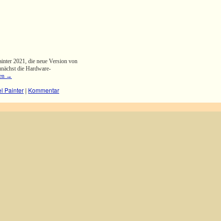
ainter 2021, die neue Version von
unächst die Hardware-
sen
→
l Painter
|
Kommentar