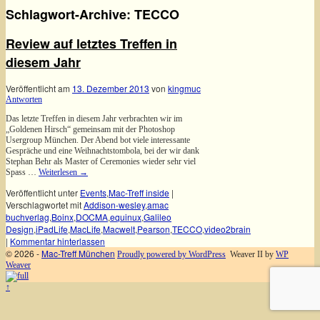
Schlagwort-Archive:
TECCO
Review auf letztes Treffen in
diesem Jahr
Veröffentlicht am
13. Dezember 2013
von
kingmuc
Antworten
Das letzte Treffen in diesem Jahr verbrachten wir im
„Goldenen Hirsch“ gemeinsam mit der Photoshop
Usergroup München. Der Abend bot viele interessante
Gespräche und eine Weihnachtstombola, bei der wir dank
Stephan Behr als Master of Ceremonies wieder sehr viel
Spass …
Weiterlesen
→
Veröffentlicht unter
Events
,
Mac-Treff inside
|
Verschlagwortet mit
Addison-wesley
,
amac
buchverlag
,
Boinx
,
DOCMA
,
equinux
,
Galileo
Design
,
iPadLife
,
MacLife
,
Macwelt
,
Pearson
,
TECCO
,
video2brain
|
Kommentar hinterlassen
© 2026 -
Mac-Treff München
Proudly powered by WordPress
Weaver II by
WP
Weaver
↑