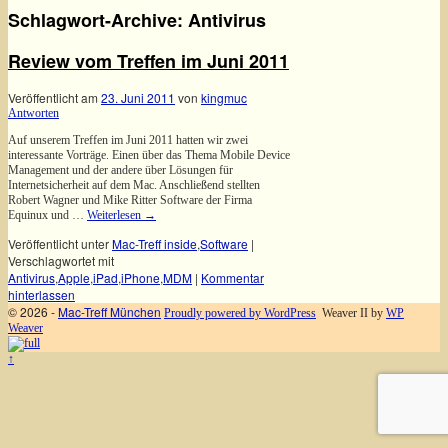
Schlagwort-Archive:
Antivirus
Review vom Treffen im Juni 2011
Veröffentlicht am
23. Juni 2011
von
kingmuc
Antworten
Auf unserem Treffen im Juni 2011 hatten wir zwei
interessante Vorträge. Einen über das Thema Mobile Device
Management und der andere über Lösungen für
Internetsicherheit auf dem Mac. Anschließend stellten
Robert Wagner und Mike Ritter Software der Firma
Equinux und …
Weiterlesen
→
Veröffentlicht unter
Mac-Treff inside
,
Software
|
Verschlagwortet mit
Antivirus
,
Apple
,
iPad
,
iPhone
,
MDM
|
Kommentar
hinterlassen
© 2026 -
Mac-Treff München
Proudly powered by WordPress
Weaver II by
WP
Weaver
↑