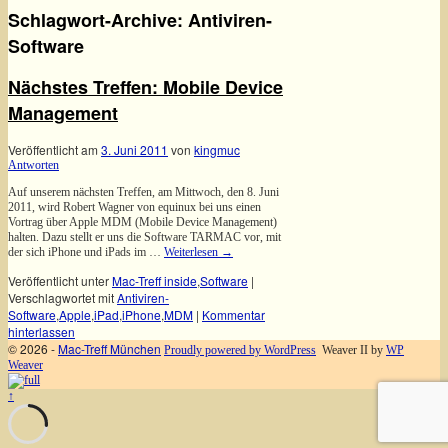
Schlagwort-Archive:
Antiviren-
Software
Nächstes Treffen: Mobile Device
Management
Veröffentlicht am
3. Juni 2011
von
kingmuc
Antworten
Auf unserem nächsten Treffen, am Mittwoch, den 8. Juni
2011, wird Robert Wagner von equinux bei uns einen
Vortrag über Apple MDM (Mobile Device Management)
halten. Dazu stellt er uns die Software TARMAC vor, mit
der sich iPhone und iPads im …
Weiterlesen
→
Veröffentlicht unter
Mac-Treff inside
,
Software
|
Verschlagwortet mit
Antiviren-
Software
,
Apple
,
iPad
,
iPhone
,
MDM
|
Kommentar
hinterlassen
© 2026 -
Mac-Treff München
Proudly powered by WordPress
Weaver II by
WP
Weaver
↑