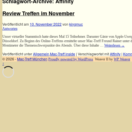
Schlagwort-Archive:
Affinity
Review Treffen im November
Veröffentlicht am
10. November 2022
von
kingmuc
Antworten
Unser virtueller Stammtisch hatte dieses Mal 15 Teilnehmer. Darunter Gäste von Apple-Us
Düsseldorf. Zu Beginn des Online-Treffens ermittelte unser Mac-Treff Freund Rainer unter
Mentimeter die Themenschwerpunkte des Abends. Über diese Inhalte …
Weiterlesen
→
Veröffentlicht unter
Allgemein
,
Mac-Treff inside
|
Verschlagwortet mit
Affinity
|
Komm
© 2026 -
Mac-Treff München
Proudly powered by WordPress
Weaver II by
WP Weaver
↑