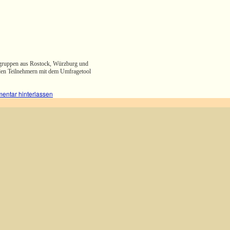
ergruppen aus Rostock, Würzburg und
 den Teilnehmern mit dem Umfragetool
entar hinterlassen