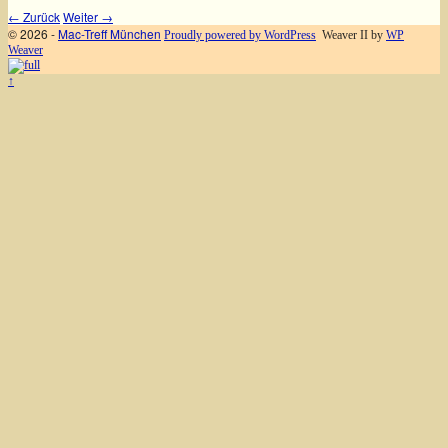
← Zurück
Weiter →
© 2026 -
Mac-Treff München
Proudly powered by WordPress
Weaver II by
WP
Weaver
↑