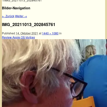
→
IMG_20211013_202845761
Bilder-Navigation
← Zurück
Weiter →
IMG_20211013_202845761
Published
14. Oktober 2021
at
1440 × 1080
in
Review Apple OS-Vortrag