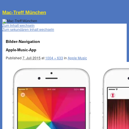
↓
Mac-Treff München
Zum Inhalt wechseln
Zum sekundären Inhalt wechseln
Bilder-Navigation
Apple-Music-App
Published
7. Juli 2015
at
1004 × 633
in
Apple Music