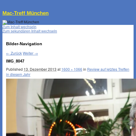
↓
Mac-Treff München
Zum Inhalt wechseln
Zum sekundären Inhalt wechseln
Bilder-Navigation
← Zurück
Weiter →
IMG_8047
Published
13. Dezember 2013
at
1600 × 1066
in
Review auf letztes Treffen
in diesem Jahr