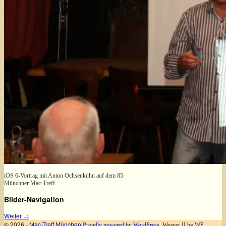
iOS 6-Vortrag mit Anton Ochsenkühn auf dem 85.
Münchner Mac-Treff
Bilder-Navigation
Weiter →
© 2026 -
Mac-Treff München
Proudly powered by WordPress
Weaver II by
WP